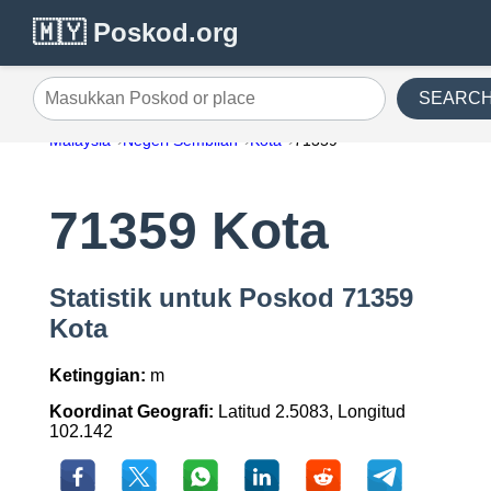
🇲🇾 Poskod.org
SEARC
Masukkan Poskod or place
Malaysia
Negeri Sembilan
Kota
71359
71359 Kota
Statistik untuk Poskod 71359
Kota
Ketinggian:
m
Koordinat Geografi:
Latitud 2.5083, Longitud
102.142