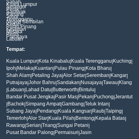
Sabah
Kuala Lumpur
Selangor
Perak
Sarawak
Pahang
Johor
Terengganu
Negeri Sembilan
Kedah
Pulau Pinang
Kelantan
Melaka
Perlis
Putrajaya
Labuan
Tempat:
Kuala Lumpur
Kota Kinabalu
Kuala Terengganu
Kuching
|
|
|
|
Ipoh
Melaka
Kuantan
Pulau Pinang
Kota Bharu
|
|
|
|
|
Shah Alam
Petaling Jaya
Alor Setar
Seremban
Kangar
|
|
|
|
|
Putrajaya
Johor Bahru
Sandakan
Nusajaya
Tawau
Klang
|
|
|
|
|
Labuan
Lahad Datu
Butterworth
Bintulu
|
|
|
|
|
Bandar Pusat Jengka
Pasir Mas
Pekan
Puchong
Jerantut
|
|
|
|
Bachok
Simpang Ampat
Gambang
Teluk Intan
|
|
|
|
|
Subang Jaya
Pendang
Kuala Kangsar
Raub
Taiping
|
|
|
|
|
Temerloh
Alor Star
Kuala Pilah
Bentong
Kepala Batas
|
|
|
|
|
Rawang
Serian
Triang
Sungai Petani
|
|
|
|
Pusat Bandar Palong
Permaisuri
Jasin
|
|