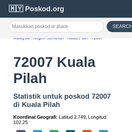
🇲🇾 Poskod.org
SEARC
Masukkan poskod or place
Malaysia
Negeri Sembilan
Kuala Pilah
72007
72007 Kuala
Pilah
Statistik untuk poskod 72007
di Kuala Pilah
Koordinat Geografi:
Latitud 2.749, Longitud
102.25