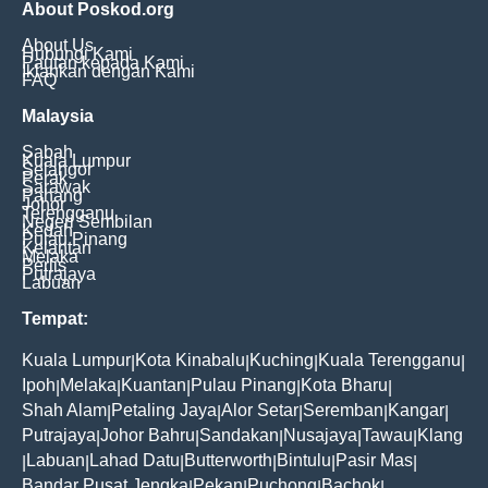
About Poskod.org
About Us
Hubungi Kami
Pautan kepada Kami
Iklankan dengan Kami
FAQ
Malaysia
Sabah
Kuala Lumpur
Selangor
Perak
Sarawak
Pahang
Johor
Terengganu
Negeri Sembilan
Kedah
Pulau Pinang
Kelantan
Melaka
Perlis
Putrajaya
Labuan
Tempat:
Kuala Lumpur
Kota Kinabalu
Kuching
Kuala Terengganu
|
|
|
|
Ipoh
Melaka
Kuantan
Pulau Pinang
Kota Bharu
|
|
|
|
|
Shah Alam
Petaling Jaya
Alor Setar
Seremban
Kangar
|
|
|
|
|
Putrajaya
Johor Bahru
Sandakan
Nusajaya
Tawau
Klang
|
|
|
|
|
Labuan
Lahad Datu
Butterworth
Bintulu
Pasir Mas
|
|
|
|
|
|
Bandar Pusat Jengka
Pekan
Puchong
Bachok
|
|
|
|