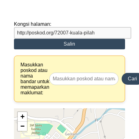
Kongsi halaman:
Salin
Masukkan
poskod atau
nama
Cari
bandar untuk
memaparkan
maklumat:
+
−