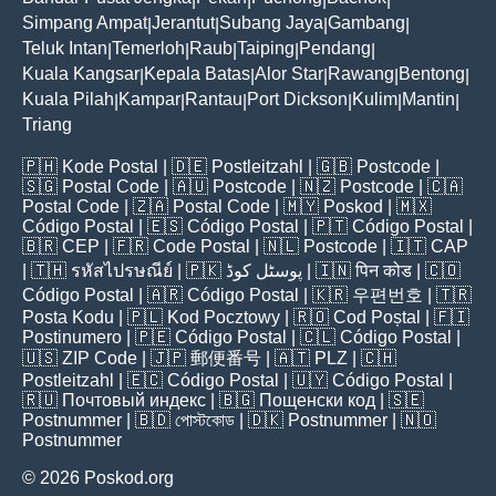
Simpang Ampat
Jerantut
Subang Jaya
Gambang
|
|
|
|
Teluk Intan
Temerloh
Raub
Taiping
Pendang
|
|
|
|
|
Kuala Kangsar
Kepala Batas
Alor Star
Rawang
Bentong
|
|
|
|
|
Kuala Pilah
Kampar
Rantau
Port Dickson
Kulim
Mantin
|
|
|
|
|
|
Triang
🇵🇭
Kode Postal
| 🇩🇪
Postleitzahl
| 🇬🇧
Postcode
|
🇸🇬
Postal Code
| 🇦🇺
Postcode
| 🇳🇿
Postcode
| 🇨🇦
Postal Code
| 🇿🇦
Postal Code
| 🇲🇾
Poskod
| 🇲🇽
Código Postal
| 🇪🇸
Código Postal
| 🇵🇹
Código Postal
|
🇧🇷
CEP
| 🇫🇷
Code Postal
| 🇳🇱
Postcode
| 🇮🇹
CAP
| 🇹🇭
รหัสไปรษณีย์
| 🇵🇰
پوسٹل کوڈ
| 🇮🇳
पिन कोड
| 🇨🇴
Código Postal
| 🇦🇷
Código Postal
| 🇰🇷
우편번호
| 🇹🇷
Posta Kodu
| 🇵🇱
Kod Pocztowy
| 🇷🇴
Cod Poștal
| 🇫🇮
Postinumero
| 🇵🇪
Código Postal
| 🇨🇱
Código Postal
|
🇺🇸
ZIP Code
| 🇯🇵
郵便番号
| 🇦🇹
PLZ
| 🇨🇭
Postleitzahl
| 🇪🇨
Código Postal
| 🇺🇾
Código Postal
|
🇷🇺
Почтовый индекс
| 🇧🇬
Пощенски код
| 🇸🇪
Postnummer
| 🇧🇩
পোস্টকোড
| 🇩🇰
Postnummer
| 🇳🇴
Postnummer
© 2026 Poskod.org