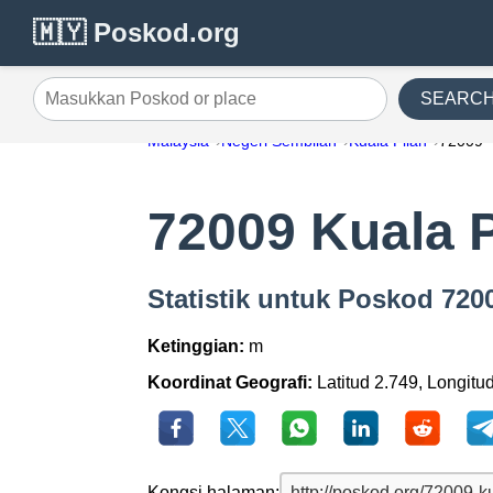
🇲🇾 Poskod.org
SEARC
Masukkan Poskod or place
Malaysia
Negeri Sembilan
Kuala Pilah
72009
72009 Kuala P
Statistik untuk Poskod 720
Ketinggian:
m
Koordinat Geografi:
Latitud 2.749, Longitu
Kongsi halaman: