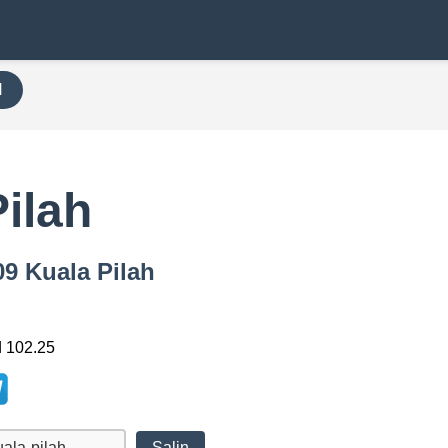
H
ilah
09 Kuala Pilah
d 102.25
Salin