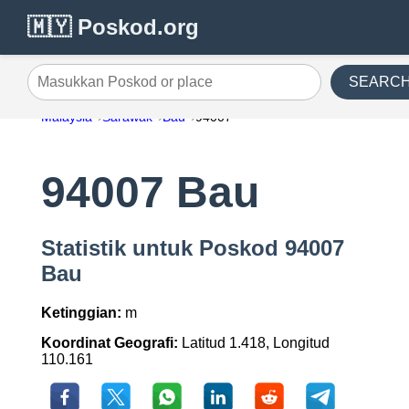
🇲🇾 Poskod.org
SEARC
Masukkan Poskod or place
Malaysia
Sarawak
Bau
94007
94007 Bau
Statistik untuk Poskod 94007
Bau
Ketinggian:
m
Koordinat Geografi:
Latitud 1.418, Longitud
110.161