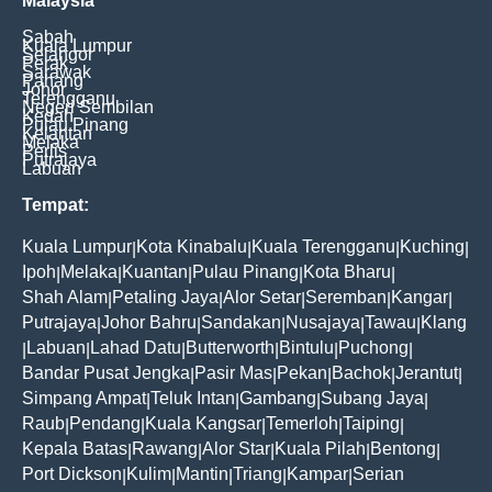
Malaysia
Sabah
Kuala Lumpur
Selangor
Perak
Sarawak
Pahang
Johor
Terengganu
Negeri Sembilan
Kedah
Pulau Pinang
Kelantan
Melaka
Perlis
Putrajaya
Labuan
Tempat:
Kuala Lumpur
Kota Kinabalu
Kuala Terengganu
Kuching
|
|
|
|
Ipoh
Melaka
Kuantan
Pulau Pinang
Kota Bharu
|
|
|
|
|
Shah Alam
Petaling Jaya
Alor Setar
Seremban
Kangar
|
|
|
|
|
Putrajaya
Johor Bahru
Sandakan
Nusajaya
Tawau
Klang
|
|
|
|
|
Labuan
Lahad Datu
Butterworth
Bintulu
Puchong
|
|
|
|
|
|
Bandar Pusat Jengka
Pasir Mas
Pekan
Bachok
Jerantut
|
|
|
|
|
Simpang Ampat
Teluk Intan
Gambang
Subang Jaya
|
|
|
|
Raub
Pendang
Kuala Kangsar
Temerloh
Taiping
|
|
|
|
|
Kepala Batas
Rawang
Alor Star
Kuala Pilah
Bentong
|
|
|
|
|
Port Dickson
Kulim
Mantin
Triang
Kampar
Serian
|
|
|
|
|