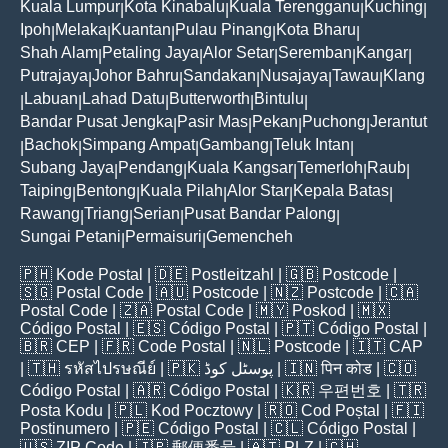
Kuala Lumpur
Kota Kinabalu
Kuala Terengganu
Kuching
|
|
|
|
Ipoh
Melaka
Kuantan
Pulau Pinang
Kota Bharu
|
|
|
|
|
Shah Alam
Petaling Jaya
Alor Setar
Seremban
Kangar
|
|
|
|
|
Putrajaya
Johor Bahru
Sandakan
Nusajaya
Tawau
Klang
|
|
|
|
|
Labuan
Lahad Datu
Butterworth
Bintulu
|
|
|
|
|
Bandar Pusat Jengka
Pasir Mas
Pekan
Puchong
Jerantut
|
|
|
|
Bachok
Simpang Ampat
Gambang
Teluk Intan
|
|
|
|
|
Subang Jaya
Pendang
Kuala Kangsar
Temerloh
Raub
|
|
|
|
|
Taiping
Bentong
Kuala Pilah
Alor Star
Kepala Batas
|
|
|
|
|
Rawang
Triang
Serian
Pusat Bandar Palong
|
|
|
|
Sungai Petani
Permaisuri
Gemencheh
|
|
🇵🇭
Kode Postal
| 🇩🇪
Postleitzahl
| 🇬🇧
Postcode
|
🇸🇬
Postal Code
| 🇦🇺
Postcode
| 🇳🇿
Postcode
| 🇨🇦
Postal Code
| 🇿🇦
Postal Code
| 🇲🇾
Poskod
| 🇲🇽
Código Postal
| 🇪🇸
Código Postal
| 🇵🇹
Código Postal
|
🇧🇷
CEP
| 🇫🇷
Code Postal
| 🇳🇱
Postcode
| 🇮🇹
CAP
| 🇹🇭
รหัสไปรษณีย์
| 🇵🇰
پوسٹل کوڈ
| 🇮🇳
पिन कोड
| 🇨🇴
Código Postal
| 🇦🇷
Código Postal
| 🇰🇷
우편번호
| 🇹🇷
Posta Kodu
| 🇵🇱
Kod Pocztowy
| 🇷🇴
Cod Poștal
| 🇫🇮
Postinumero
| 🇵🇪
Código Postal
| 🇨🇱
Código Postal
|
🇺🇸
ZIP Code
| 🇯🇵
郵便番号
| 🇦🇹
PLZ
| 🇨🇭