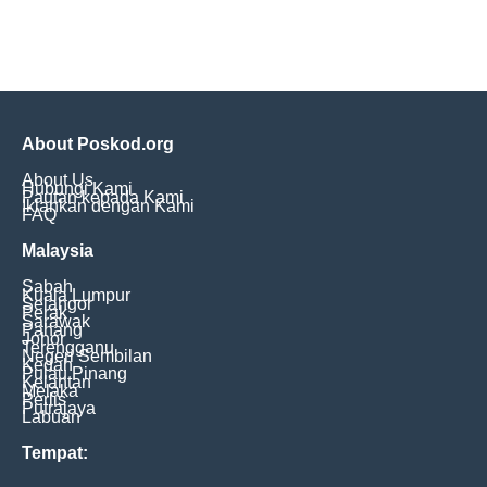
About Poskod.org
About Us
Hubungi Kami
Pautan kepada Kami
Iklankan dengan Kami
FAQ
Malaysia
Sabah
Kuala Lumpur
Selangor
Perak
Sarawak
Pahang
Johor
Terengganu
Negeri Sembilan
Kedah
Pulau Pinang
Kelantan
Melaka
Perlis
Putrajaya
Labuan
Tempat: