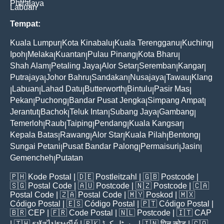
Putrajaya
Labuan
Tempat:
Kuala Lumpur
Kota Kinabalu
Kuala Terengganu
Kuching
|
|
|
|
Ipoh
Melaka
Kuantan
Pulau Pinang
Kota Bharu
|
|
|
|
|
Shah Alam
Petaling Jaya
Alor Setar
Seremban
Kangar
|
|
|
|
|
Putrajaya
Johor Bahru
Sandakan
Nusajaya
Tawau
Klang
|
|
|
|
|
Labuan
Lahad Datu
Butterworth
Bintulu
Pasir Mas
|
|
|
|
|
|
Pekan
Puchong
Bandar Pusat Jengka
Simpang Ampat
|
|
|
|
Jerantut
Bachok
Teluk Intan
Subang Jaya
Gambang
|
|
|
|
|
Temerloh
Raub
Taiping
Pendang
Kuala Kangsar
|
|
|
|
|
Kepala Batas
Rawang
Alor Star
Kuala Pilah
Bentong
|
|
|
|
|
Sungai Petani
Pusat Bandar Palong
Permaisuri
Jasin
|
|
|
|
Gemencheh
Putatan
|
🇵🇭
Kode Postal
| 🇩🇪
Postleitzahl
| 🇬🇧
Postcode
|
🇸🇬
Postal Code
| 🇦🇺
Postcode
| 🇳🇿
Postcode
| 🇨🇦
Postal Code
| 🇿🇦
Postal Code
| 🇲🇾
Poskod
| 🇲🇽
Código Postal
| 🇪🇸
Código Postal
| 🇵🇹
Código Postal
|
🇧🇷
CEP
| 🇫🇷
Code Postal
| 🇳🇱
Postcode
| 🇮🇹
CAP
| 🇹🇭
รหัสไปรษณีย์
| 🇵🇰
پوسٹل کوڈ
| 🇮🇳
पिन कोड
| 🇨🇴