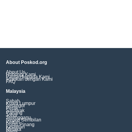
About Poskod.org
About Us
Hubungi Kami
Pautan kepada Kami
Iklankan dengan Kami
FAQ
Malaysia
Sabah
Kuala Lumpur
Selangor
Perak
Sarawak
Pahang
Johor
Terengganu
Negeri Sembilan
Kedah
Pulau Pinang
Kelantan
Melaka
Perlis