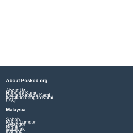
About Poskod.org
About Us
Hubungi Kami
Pautan kepada Kami
Iklankan dengan Kami
FAQ
Malaysia
Sabah
Kuala Lumpur
Selangor
Perak
Sarawak
Pahang