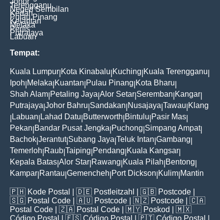
Johor
Terengganu
Negeri Sembilan
Kedah
Pulau Pinang
Kelantan
Melaka
Perlis
Putrajaya
Labuan
Tempat:
Kuala Lumpur
Kota Kinabalu
Kuching
Kuala Terengganu
|
|
|
|
Ipoh
Melaka
Kuantan
Pulau Pinang
Kota Bharu
|
|
|
|
|
Shah Alam
Petaling Jaya
Alor Setar
Seremban
Kangar
|
|
|
|
|
Putrajaya
Johor Bahru
Sandakan
Nusajaya
Tawau
Klang
|
|
|
|
|
Labuan
Lahad Datu
Butterworth
Bintulu
Pasir Mas
|
|
|
|
|
|
Pekan
Bandar Pusat Jengka
Puchong
Simpang Ampat
|
|
|
|
Bachok
Jerantut
Subang Jaya
Teluk Intan
Gambang
|
|
|
|
|
Temerloh
Raub
Taiping
Pendang
Kuala Kangsar
|
|
|
|
|
Kepala Batas
Alor Star
Rawang
Kuala Pilah
Bentong
|
|
|
|
|
Kampar
Rantau
Gemencheh
Port Dickson
Kulim
Mantin
|
|
|
|
|
🇵🇭
Kode Postal
| 🇩🇪
Postleitzahl
| 🇬🇧
Postcode
|
🇸🇬
Postal Code
| 🇦🇺
Postcode
| 🇳🇿
Postcode
| 🇨🇦
Postal Code
| 🇿🇦
Postal Code
| 🇲🇾
Poskod
| 🇲🇽
Código Postal
| 🇪🇸
Código Postal
| 🇵🇹
Código Postal
|