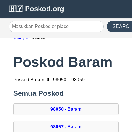
🇲🇾 Poskod.org
SEARC
Masukkan Poskod or place
Malaysia
Baram
Poskod Baram
Poskod Baram:
4
· 98050 – 98059
Semua Poskod
98050
- Baram
98057
- Baram