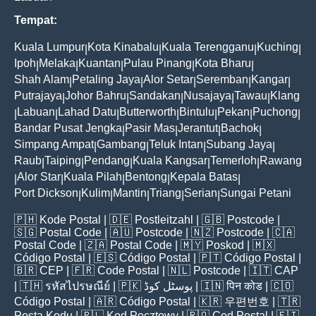
Tempat:
Kuala Lumpur
Kota Kinabalu
Kuala Terengganu
Kuching
|
|
|
|
Ipoh
Melaka
Kuantan
Pulau Pinang
Kota Bharu
|
|
|
|
|
Shah Alam
Petaling Jaya
Alor Setar
Seremban
Kangar
|
|
|
|
|
Putrajaya
Johor Bahru
Sandakan
Nusajaya
Tawau
Klang
|
|
|
|
|
Labuan
Lahad Datu
Butterworth
Bintulu
Pekan
Puchong
|
|
|
|
|
|
|
Bandar Pusat Jengka
Pasir Mas
Jerantut
Bachok
|
|
|
|
Simpang Ampat
Gambang
Teluk Intan
Subang Jaya
|
|
|
|
Raub
Taiping
Pendang
Kuala Kangsar
Temerloh
Rawang
|
|
|
|
|
Alor Star
Kuala Pilah
Bentong
Kepala Batas
|
|
|
|
|
Port Dickson
Kulim
Mantin
Triang
Serian
Sungai Petani
|
|
|
|
|
🇵🇭
Kode Postal
| 🇩🇪
Postleitzahl
| 🇬🇧
Postcode
|
🇸🇬
Postal Code
| 🇦🇺
Postcode
| 🇳🇿
Postcode
| 🇨🇦
Postal Code
| 🇿🇦
Postal Code
| 🇲🇾
Poskod
| 🇲🇽
Código Postal
| 🇪🇸
Código Postal
| 🇵🇹
Código Postal
|
🇧🇷
CEP
| 🇫🇷
Code Postal
| 🇳🇱
Postcode
| 🇮🇹
CAP
| 🇹🇭
รหัสไปรษณีย์
| 🇵🇰
پوسٹل کوڈ
| 🇮🇳
पिन कोड
| 🇨🇴
Código Postal
| 🇦🇷
Código Postal
| 🇰🇷
우편번호
| 🇹🇷
Posta Kodu
| 🇵🇱
Kod Pocztowy
| 🇷🇴
Cod Poștal
| 🇫🇮