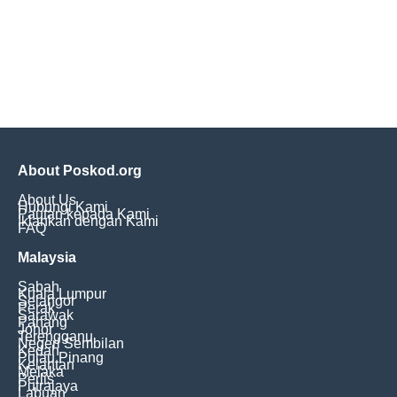
About Poskod.org
About Us
Hubungi Kami
Pautan kepada Kami
Iklankan dengan Kami
FAQ
Malaysia
Sabah
Kuala Lumpur
Selangor
Perak
Sarawak
Pahang
Johor
Terengganu
Negeri Sembilan
Kedah
Pulau Pinang
Kelantan
Melaka
Perlis
Putrajaya
Labuan