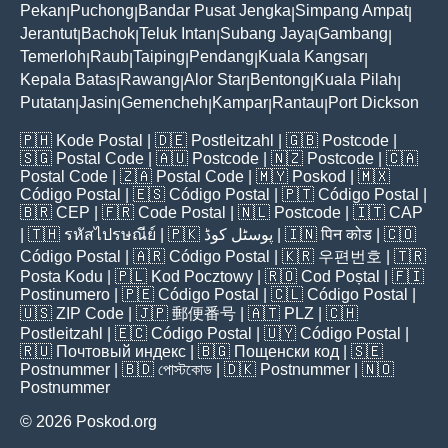
Pekan
Puchong
Bandar Pusat Jengka
Simpang Ampat
|
|
|
|
Jerantut
Bachok
Teluk Intan
Subang Jaya
Gambang
|
|
|
|
|
Temerloh
Raub
Taiping
Pendang
Kuala Kangsar
|
|
|
|
|
Kepala Batas
Rawang
Alor Star
Bentong
Kuala Pilah
|
|
|
|
|
Putatan
Jasin
Gemencheh
Kampar
Rantau
Port Dickson
|
|
|
|
|
🇵🇭
Kode Postal
| 🇩🇪
Postleitzahl
| 🇬🇧
Postcode
|
🇸🇬
Postal Code
| 🇦🇺
Postcode
| 🇳🇿
Postcode
| 🇨🇦
Postal Code
| 🇿🇦
Postal Code
| 🇲🇾
Poskod
| 🇲🇽
Código Postal
| 🇪🇸
Código Postal
| 🇵🇹
Código Postal
|
🇧🇷
CEP
| 🇫🇷
Code Postal
| 🇳🇱
Postcode
| 🇮🇹
CAP
| 🇹🇭
รหัสไปรษณีย์
| 🇵🇰
پوسٹل کوڈ
| 🇮🇳
पिन कोड
| 🇨🇴
Código Postal
| 🇦🇷
Código Postal
| 🇰🇷
우편번호
| 🇹🇷
Posta Kodu
| 🇵🇱
Kod Pocztowy
| 🇷🇴
Cod Poștal
| 🇫🇮
Postinumero
| 🇵🇪
Código Postal
| 🇨🇱
Código Postal
|
🇺🇸
ZIP Code
| 🇯🇵
郵便番号
| 🇦🇹
PLZ
| 🇨🇭
Postleitzahl
| 🇪🇨
Código Postal
| 🇺🇾
Código Postal
|
🇷🇺
Почтовый индекс
| 🇧🇬
Пощенски код
| 🇸🇪
Postnummer
| 🇧🇩
পোস্টকোড
| 🇩🇰
Postnummer
| 🇳🇴
Postnummer
© 2026 Poskod.org