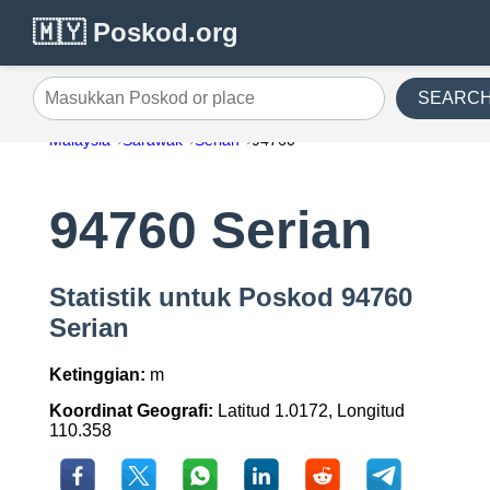
🇲🇾 Poskod.org
SEARC
Masukkan Poskod or place
Malaysia
Sarawak
Serian
94760
94760 Serian
Statistik untuk Poskod 94760
Serian
Ketinggian:
m
Koordinat Geografi:
Latitud 1.0172, Longitud
110.358