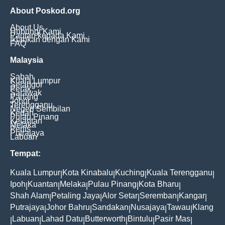
About Poskod.org
About Us
Hubungi Kami
Pautan kepada Kami
Iklankan dengan Kami
FAQ
Malaysia
Sabah
Kuala Lumpur
Selangor
Perak
Sarawak
Pahang
Johor
Terengganu
Negeri Sembilan
Kedah
Pulau Pinang
Kelantan
Melaka
Perlis
Putrajaya
Labuan
Tempat:
Kuala Lumpur
Kota Kinabalu
Kuching
Kuala Terengganu
|
|
|
|
Ipoh
Kuantan
Melaka
Pulau Pinang
Kota Bharu
|
|
|
|
|
Shah Alam
Petaling Jaya
Alor Setar
Seremban
Kangar
|
|
|
|
|
Putrajaya
Johor Bahru
Sandakan
Nusajaya
Tawau
Klang
|
|
|
|
|
Labuan
Lahad Datu
Butterworth
Bintulu
Pasir Mas
|
|
|
|
|
|