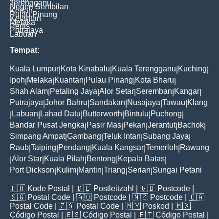
Terengganu
Negeri Sembilan
Kedah
Pulau Pinang
Kelantan
Melaka
Perlis
Putrajaya
Labuan
Tempat:
Kuala Lumpur
Kota Kinabalu
Kuala Terengganu
Kuching
|
|
|
|
Ipoh
Melaka
Kuantan
Pulau Pinang
Kota Bharu
|
|
|
|
|
Shah Alam
Petaling Jaya
Alor Setar
Seremban
Kangar
|
|
|
|
|
Putrajaya
Johor Bahru
Sandakan
Nusajaya
Tawau
Klang
|
|
|
|
|
Labuan
Lahad Datu
Butterworth
Bintulu
Puchong
|
|
|
|
|
|
Bandar Pusat Jengka
Pasir Mas
Pekan
Jerantut
Bachok
|
|
|
|
|
Simpang Ampat
Gambang
Teluk Intan
Subang Jaya
|
|
|
|
Raub
Taiping
Pendang
Kuala Kangsar
Temerloh
Rawang
|
|
|
|
|
Alor Star
Kuala Pilah
Bentong
Kepala Batas
|
|
|
|
|
Port Dickson
Kulim
Mantin
Triang
Serian
Sungai Petani
|
|
|
|
|
🇵🇭
Kode Postal
| 🇩🇪
Postleitzahl
| 🇬🇧
Postcode
|
🇸🇬
Postal Code
| 🇦🇺
Postcode
| 🇳🇿
Postcode
| 🇨🇦
Postal Code
| 🇿🇦
Postal Code
| 🇲🇾
Poskod
| 🇲🇽
Código Postal
| 🇪🇸
Código Postal
| 🇵🇹
Código Postal
|