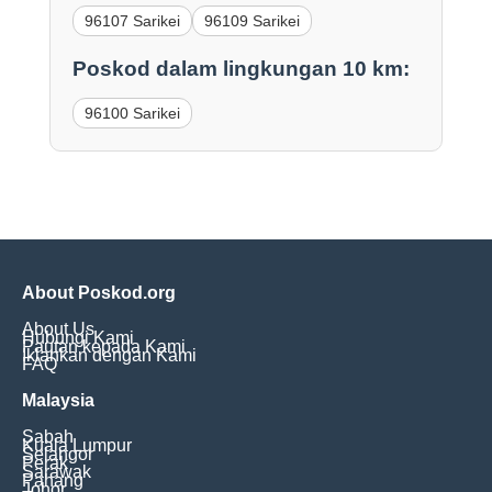
96107 Sarikei
96109 Sarikei
Poskod dalam lingkungan 10 km:
96100 Sarikei
About Poskod.org
About Us
Hubungi Kami
Pautan kepada Kami
Iklankan dengan Kami
FAQ
Malaysia
Sabah
Kuala Lumpur
Selangor
Perak
Sarawak
Pahang
Johor