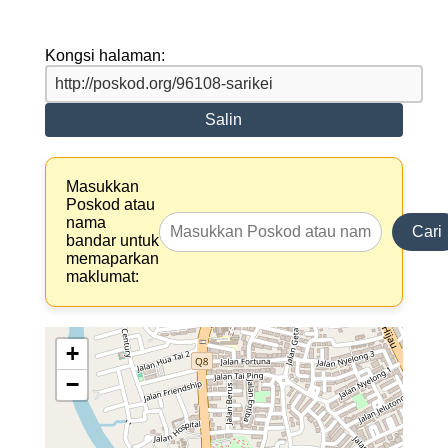
Kongsi halaman:
Salin
Masukkan
Poskod atau
nama
Cari
bandar untuk
memaparkan
maklumat:
+
−