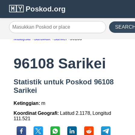
🇲🇾 Poskod.org
SEARC
Masukkan Poskod or place
Malaysia
Sarawak
Sarikei
96108
96108 Sarikei
Statistik untuk Poskod 96108
Sarikei
Ketinggian:
m
Koordinat Geografi:
Latitud 2.1178, Longitud
111.521