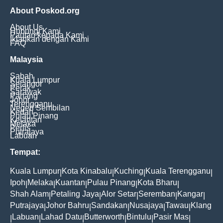
About Poskod.org
About Us
Hubungi Kami
Pautan kepada Kami
Iklankan dengan Kami
FAQ
Malaysia
Sabah
Kuala Lumpur
Selangor
Perak
Sarawak
Pahang
Johor
Terengganu
Negeri Sembilan
Kedah
Pulau Pinang
Kelantan
Melaka
Perlis
Putrajaya
Labuan
Tempat:
Kuala Lumpur
Kota Kinabalu
Kuching
Kuala Terengganu
|
|
|
|
Ipoh
Melaka
Kuantan
Pulau Pinang
Kota Bharu
|
|
|
|
|
Shah Alam
Petaling Jaya
Alor Setar
Seremban
Kangar
|
|
|
|
|
Putrajaya
Johor Bahru
Sandakan
Nusajaya
Tawau
Klang
|
|
|
|
|
Labuan
Lahad Datu
Butterworth
Bintulu
Pasir Mas
|
|
|
|
|
|