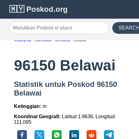
🇲🇾 Poskod.org
SEARC
Masukkan Poskod or place
Malaysia
Sarawak
Belawai
96150
96150 Belawai
Statistik untuk Poskod 96150
Belawai
Ketinggian:
m
Koordinat Geografi:
Latitud 1.9636, Longitud
111.095