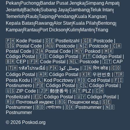
Pekan
Puchong
Bandar Pusat Jengka
Simpang Ampat
|
|
|
|
Jerantut
Bachok
Subang Jaya
Gambang
Teluk Intan
|
|
|
|
|
Temerloh
Raub
Taiping
Pendang
Kuala Kangsar
|
|
|
|
|
Kepala Batas
Rawang
Alor Star
Kuala Pilah
Bentong
|
|
|
|
|
Kampar
Rantau
Port Dickson
Kulim
Mantin
Triang
|
|
|
|
|
🇵🇭
Kode Postal
| 🇩🇪
Postleitzahl
| 🇬🇧
Postcode
|
🇸🇬
Postal Code
| 🇦🇺
Postcode
| 🇳🇿
Postcode
| 🇨🇦
Postal Code
| 🇿🇦
Postal Code
| 🇲🇾
Poskod
| 🇲🇽
Código Postal
| 🇪🇸
Código Postal
| 🇵🇹
Código Postal
|
🇧🇷
CEP
| 🇫🇷
Code Postal
| 🇳🇱
Postcode
| 🇮🇹
CAP
| 🇹🇭
รหัสไปรษณีย์
| 🇵🇰
پوسٹل کوڈ
| 🇮🇳
पिन कोड
| 🇨🇴
Código Postal
| 🇦🇷
Código Postal
| 🇰🇷
우편번호
| 🇹🇷
Posta Kodu
| 🇵🇱
Kod Pocztowy
| 🇷🇴
Cod Poștal
| 🇫🇮
Postinumero
| 🇵🇪
Código Postal
| 🇨🇱
Código Postal
|
🇺🇸
ZIP Code
| 🇯🇵
郵便番号
| 🇦🇹
PLZ
| 🇨🇭
Postleitzahl
| 🇪🇨
Código Postal
| 🇺🇾
Código Postal
|
🇷🇺
Почтовый индекс
| 🇧🇬
Пощенски код
| 🇸🇪
Postnummer
| 🇧🇩
পোস্টকোড
| 🇩🇰
Postnummer
| 🇳🇴
Postnummer
© 2026 Poskod.org