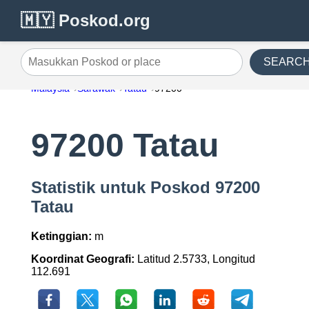
🇲🇾 Poskod.org
SEARC
Masukkan Poskod or place
Malaysia
Sarawak
Tatau
97200
97200 Tatau
Statistik untuk Poskod 97200
Tatau
Ketinggian:
m
Koordinat Geografi:
Latitud 2.5733, Longitud
112.691