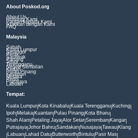
About Poskod.org
About Us
Hubungi Kami
Pautan kepada Kami
Iklankan dengan Kami
FAQ
Malaysia
Sabah
Kuala Lumpur
Selangor
Perak
Sarawak
Pahang
Johor
Terengganu
Negeri Sembilan
Kedah
Pulau Pinang
Kelantan
Melaka
Perlis
Putrajaya
Labuan
Tempat:
Kuala Lumpur
Kota Kinabalu
Kuala Terengganu
Kuching
|
|
|
|
Ipoh
Melaka
Kuantan
Pulau Pinang
Kota Bharu
|
|
|
|
|
Shah Alam
Petaling Jaya
Alor Setar
Seremban
Kangar
|
|
|
|
|
Putrajaya
Johor Bahru
Sandakan
Nusajaya
Tawau
Klang
|
|
|
|
|
Labuan
Lahad Datu
Butterworth
Bintulu
Pasir Mas
|
|
|
|
|
|