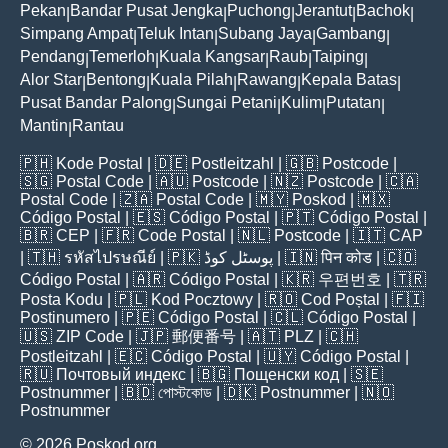
Pekan
Bandar Pusat Jengka
Puchong
Jerantut
Bachok
|
|
|
|
|
Simpang Ampat
Teluk Intan
Subang Jaya
Gambang
|
|
|
|
Pendang
Temerloh
Kuala Kangsar
Raub
Taiping
|
|
|
|
|
Alor Star
Bentong
Kuala Pilah
Rawang
Kepala Batas
|
|
|
|
|
Pusat Bandar Palong
Sungai Petani
Kulim
Putatan
|
|
|
|
Mantin
Rantau
|
🇵🇭
Kode Postal
| 🇩🇪
Postleitzahl
| 🇬🇧
Postcode
|
🇸🇬
Postal Code
| 🇦🇺
Postcode
| 🇳🇿
Postcode
| 🇨🇦
Postal Code
| 🇿🇦
Postal Code
| 🇲🇾
Poskod
| 🇲🇽
Código Postal
| 🇪🇸
Código Postal
| 🇵🇹
Código Postal
|
🇧🇷
CEP
| 🇫🇷
Code Postal
| 🇳🇱
Postcode
| 🇮🇹
CAP
| 🇹🇭
รหัสไปรษณีย์
| 🇵🇰
پوسٹل کوڈ
| 🇮🇳
पिन कोड
| 🇨🇴
Código Postal
| 🇦🇷
Código Postal
| 🇰🇷
우편번호
| 🇹🇷
Posta Kodu
| 🇵🇱
Kod Pocztowy
| 🇷🇴
Cod Poștal
| 🇫🇮
Postinumero
| 🇵🇪
Código Postal
| 🇨🇱
Código Postal
|
🇺🇸
ZIP Code
| 🇯🇵
郵便番号
| 🇦🇹
PLZ
| 🇨🇭
Postleitzahl
| 🇪🇨
Código Postal
| 🇺🇾
Código Postal
|
🇷🇺
Почтовый индекс
| 🇧🇬
Пощенски код
| 🇸🇪
Postnummer
| 🇧🇩
পোস্টকোড
| 🇩🇰
Postnummer
| 🇳🇴
Postnummer
© 2026 Poskod.org