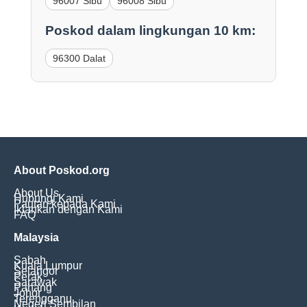
96007 Sibu
96008 Sibu
Poskod dalam lingkungan 10 km:
96300 Dalat
About Poskod.org
About Us
Hubungi Kami
Pautan kepada Kami
Iklankan dengan Kami
FAQ
Malaysia
Sabah
Kuala Lumpur
Selangor
Perak
Sarawak
Pahang
Johor
Terengganu
Negeri Sembilan