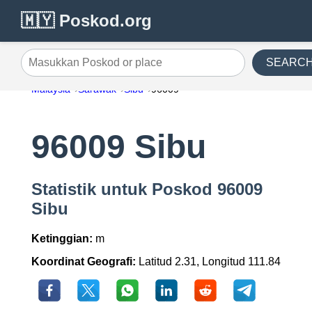
🇲🇾 Poskod.org
SEARC
Masukkan Poskod or place
Malaysia
Sarawak
Sibu
96009
96009 Sibu
Statistik untuk Poskod 96009
Sibu
Ketinggian:
m
Koordinat Geografi:
Latitud 2.31, Longitud 111.84