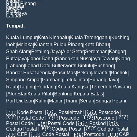
Kedah
Pulau Pinang
Kelantan
Melaka
Perlis
Putrajaya
Labuan
Tempat:
Kuala Lumpur
Kota Kinabalu
Kuala Terengganu
Kuching
|
|
|
|
Ipoh
Melaka
Kuantan
Pulau Pinang
Kota Bharu
|
|
|
|
|
Shah Alam
Petaling Jaya
Alor Setar
Seremban
Kangar
|
|
|
|
|
Putrajaya
Johor Bahru
Sandakan
Nusajaya
Tawau
Klang
|
|
|
|
|
Labuan
Lahad Datu
Butterworth
Bintulu
Puchong
|
|
|
|
|
|
Bandar Pusat Jengka
Pasir Mas
Pekan
Jerantut
Bachok
|
|
|
|
|
Simpang Ampat
Gambang
Teluk Intan
Subang Jaya
|
|
|
|
Raub
Taiping
Pendang
Kuala Kangsar
Temerloh
Rawang
|
|
|
|
|
Alor Star
Kuala Pilah
Bentong
Kepala Batas
|
|
|
|
|
Port Dickson
Kulim
Mantin
Triang
Serian
Sungai Petani
|
|
|
|
|
🇵🇭
Kode Postal
| 🇩🇪
Postleitzahl
| 🇬🇧
Postcode
|
🇸🇬
Postal Code
| 🇦🇺
Postcode
| 🇳🇿
Postcode
| 🇨🇦
Postal Code
| 🇿🇦
Postal Code
| 🇲🇾
Poskod
| 🇲🇽
Código Postal
| 🇪🇸
Código Postal
| 🇵🇹
Código Postal
|
🇧🇷
CEP
| 🇫🇷
Code Postal
| 🇳🇱
Postcode
| 🇮🇹
CAP