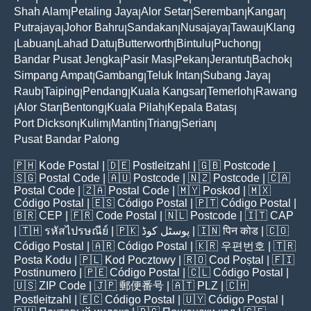
Shah Alam
Petaling Jaya
Alor Setar
Seremban
Kangar
|
|
|
|
|
Putrajaya
Johor Bahru
Sandakan
Nusajaya
Tawau
Klang
|
|
|
|
|
Labuan
Lahad Datu
Butterworth
Bintulu
Puchong
|
|
|
|
|
|
Bandar Pusat Jengka
Pasir Mas
Pekan
Jerantut
Bachok
|
|
|
|
|
Simpang Ampat
Gambang
Teluk Intan
Subang Jaya
|
|
|
|
Raub
Taiping
Pendang
Kuala Kangsar
Temerloh
Rawang
|
|
|
|
|
Alor Star
Bentong
Kuala Pilah
Kepala Batas
|
|
|
|
|
Port Dickson
Kulim
Mantin
Triang
Serian
|
|
|
|
|
Pusat Bandar Palong
🇵🇭
Kode Postal
| 🇩🇪
Postleitzahl
| 🇬🇧
Postcode
|
🇸🇬
Postal Code
| 🇦🇺
Postcode
| 🇳🇿
Postcode
| 🇨🇦
Postal Code
| 🇿🇦
Postal Code
| 🇲🇾
Poskod
| 🇲🇽
Código Postal
| 🇪🇸
Código Postal
| 🇵🇹
Código Postal
|
🇧🇷
CEP
| 🇫🇷
Code Postal
| 🇳🇱
Postcode
| 🇮🇹
CAP
| 🇹🇭
รหัสไปรษณีย์
| 🇵🇰
پوسٹل کوڈ
| 🇮🇳
पिन कोड
| 🇨🇴
Código Postal
| 🇦🇷
Código Postal
| 🇰🇷
우편번호
| 🇹🇷
Posta Kodu
| 🇵🇱
Kod Pocztowy
| 🇷🇴
Cod Poștal
| 🇫🇮
Postinumero
| 🇵🇪
Código Postal
| 🇨🇱
Código Postal
|
🇺🇸
ZIP Code
| 🇯🇵
郵便番号
| 🇦🇹
PLZ
| 🇨🇭
Postleitzahl
| 🇪🇨
Código Postal
| 🇺🇾
Código Postal
|