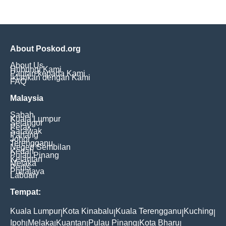
About Poskod.org
About Us
Hubungi Kami
Pautan kepada Kami
Iklankan dengan Kami
FAQ
Malaysia
Sabah
Kuala Lumpur
Selangor
Perak
Sarawak
Pahang
Johor
Terengganu
Negeri Sembilan
Kedah
Pulau Pinang
Kelantan
Melaka
Perlis
Putrajaya
Labuan
Tempat:
Kuala Lumpur
Kota Kinabalu
Kuala Terengganu
Kuching
|
|
|
|
Ipoh
Melaka
Kuantan
Pulau Pinang
Kota Bharu
|
|
|
|
|