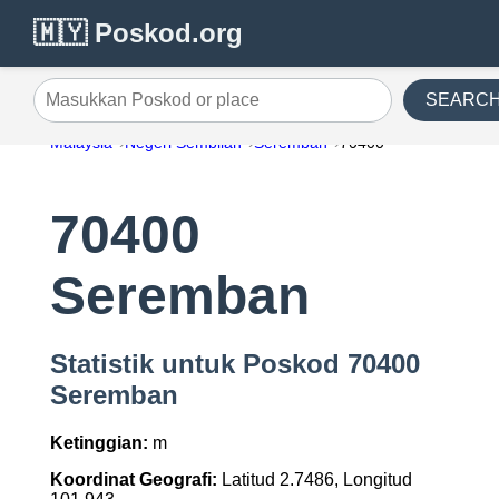
🇲🇾 Poskod.org
SEARC
Masukkan Poskod or place
Malaysia
Negeri Sembilan
Seremban
70400
70400
Seremban
Statistik untuk Poskod 70400
Seremban
Ketinggian:
m
Koordinat Geografi:
Latitud 2.7486, Longitud