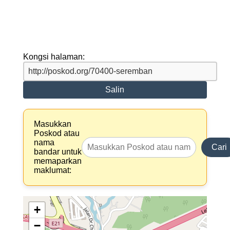
Kongsi halaman:
Salin
Masukkan
Poskod atau
nama
Cari
bandar untuk
memaparkan
maklumat:
+
−