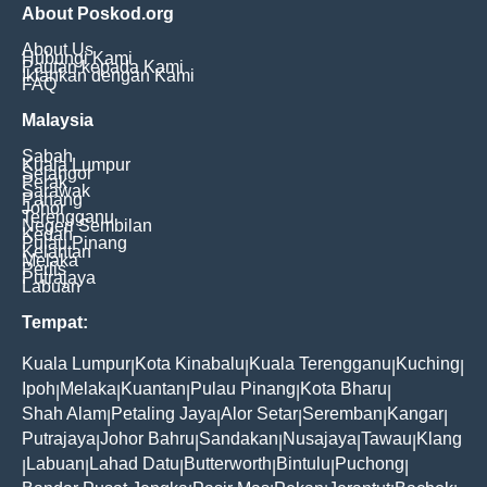
About Poskod.org
About Us
Hubungi Kami
Pautan kepada Kami
Iklankan dengan Kami
FAQ
Malaysia
Sabah
Kuala Lumpur
Selangor
Perak
Sarawak
Pahang
Johor
Terengganu
Negeri Sembilan
Kedah
Pulau Pinang
Kelantan
Melaka
Perlis
Putrajaya
Labuan
Tempat:
Kuala Lumpur
Kota Kinabalu
Kuala Terengganu
Kuching
|
|
|
|
Ipoh
Melaka
Kuantan
Pulau Pinang
Kota Bharu
|
|
|
|
|
Shah Alam
Petaling Jaya
Alor Setar
Seremban
Kangar
|
|
|
|
|
Putrajaya
Johor Bahru
Sandakan
Nusajaya
Tawau
Klang
|
|
|
|
|
Labuan
Lahad Datu
Butterworth
Bintulu
Puchong
|
|
|
|
|
|