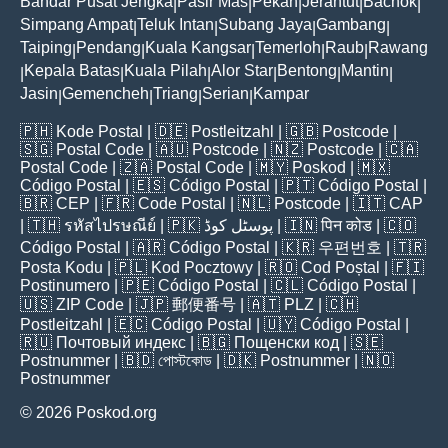
Bandar Pusat Jengka
Pasir Mas
Pekan
Jerantut
Bachok
|
|
|
|
|
Simpang Ampat
Teluk Intan
Subang Jaya
Gambang
|
|
|
|
Taiping
Pendang
Kuala Kangsar
Temerloh
Raub
Rawang
|
|
|
|
|
Kepala Batas
Kuala Pilah
Alor Star
Bentong
Mantin
|
|
|
|
|
|
Jasin
Gemencheh
Triang
Serian
Kampar
|
|
|
|
🇵🇭
Kode Postal
| 🇩🇪
Postleitzahl
| 🇬🇧
Postcode
|
🇸🇬
Postal Code
| 🇦🇺
Postcode
| 🇳🇿
Postcode
| 🇨🇦
Postal Code
| 🇿🇦
Postal Code
| 🇲🇾
Poskod
| 🇲🇽
Código Postal
| 🇪🇸
Código Postal
| 🇵🇹
Código Postal
|
🇧🇷
CEP
| 🇫🇷
Code Postal
| 🇳🇱
Postcode
| 🇮🇹
CAP
| 🇹🇭
รหัสไปรษณีย์
| 🇵🇰
پوسٹل کوڈ
| 🇮🇳
पिन कोड
| 🇨🇴
Código Postal
| 🇦🇷
Código Postal
| 🇰🇷
우편번호
| 🇹🇷
Posta Kodu
| 🇵🇱
Kod Pocztowy
| 🇷🇴
Cod Poștal
| 🇫🇮
Postinumero
| 🇵🇪
Código Postal
| 🇨🇱
Código Postal
|
🇺🇸
ZIP Code
| 🇯🇵
郵便番号
| 🇦🇹
PLZ
| 🇨🇭
Postleitzahl
| 🇪🇨
Código Postal
| 🇺🇾
Código Postal
|
🇷🇺
Почтовый индекс
| 🇧🇬
Пощенски код
| 🇸🇪
Postnummer
| 🇧🇩
পোস্টকোড
| 🇩🇰
Postnummer
| 🇳🇴
Postnummer
© 2026 Poskod.org