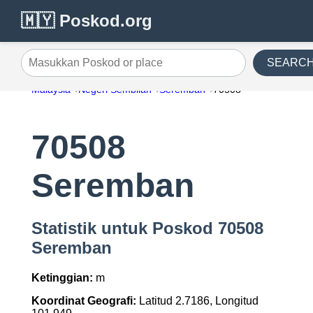
🇲🇾 Poskod.org
SEARC
Masukkan Poskod or place
Malaysia
Negeri Sembilan
Seremban
70508
70508
Seremban
Statistik untuk Poskod 70508
Seremban
Ketinggian:
m
Koordinat Geografi:
Latitud 2.7186, Longitud