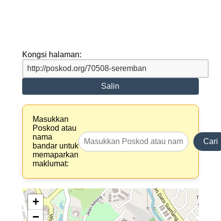
Kongsi halaman:
Salin
Masukkan
Poskod atau
nama
Cari
bandar untuk
memaparkan
maklumat:
+
−