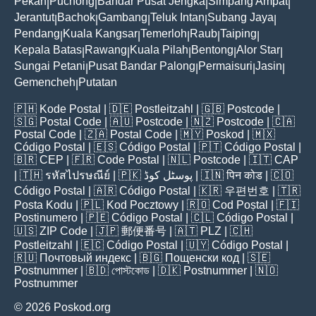
Pekan
Puchong
Bandar Pusat Jengka
Simpang Ampat
|
|
|
|
Jerantut
Bachok
Gambang
Teluk Intan
Subang Jaya
|
|
|
|
|
Pendang
Kuala Kangsar
Temerloh
Raub
Taiping
|
|
|
|
|
Kepala Batas
Rawang
Kuala Pilah
Bentong
Alor Star
|
|
|
|
|
Sungai Petani
Pusat Bandar Palong
Permaisuri
Jasin
|
|
|
|
Gemencheh
Putatan
|
🇵🇭
Kode Postal
| 🇩🇪
Postleitzahl
| 🇬🇧
Postcode
|
🇸🇬
Postal Code
| 🇦🇺
Postcode
| 🇳🇿
Postcode
| 🇨🇦
Postal Code
| 🇿🇦
Postal Code
| 🇲🇾
Poskod
| 🇲🇽
Código Postal
| 🇪🇸
Código Postal
| 🇵🇹
Código Postal
|
🇧🇷
CEP
| 🇫🇷
Code Postal
| 🇳🇱
Postcode
| 🇮🇹
CAP
| 🇹🇭
รหัสไปรษณีย์
| 🇵🇰
پوسٹل کوڈ
| 🇮🇳
पिन कोड
| 🇨🇴
Código Postal
| 🇦🇷
Código Postal
| 🇰🇷
우편번호
| 🇹🇷
Posta Kodu
| 🇵🇱
Kod Pocztowy
| 🇷🇴
Cod Poștal
| 🇫🇮
Postinumero
| 🇵🇪
Código Postal
| 🇨🇱
Código Postal
|
🇺🇸
ZIP Code
| 🇯🇵
郵便番号
| 🇦🇹
PLZ
| 🇨🇭
Postleitzahl
| 🇪🇨
Código Postal
| 🇺🇾
Código Postal
|
🇷🇺
Почтовый индекс
| 🇧🇬
Пощенски код
| 🇸🇪
Postnummer
| 🇧🇩
পোস্টকোড
| 🇩🇰
Postnummer
| 🇳🇴
Postnummer
© 2026 Poskod.org