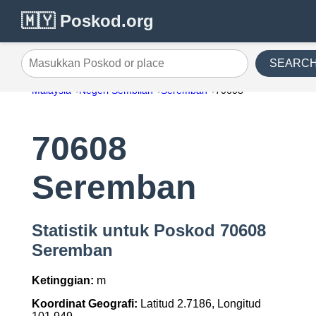
🇲🇾 Poskod.org
SEARC
Masukkan Poskod or place
Malaysia
Negeri Sembilan
Seremban
70608
70608
Seremban
Statistik untuk Poskod 70608
Seremban
Ketinggian:
m
Koordinat Geografi:
Latitud 2.7186, Longitud