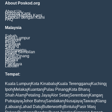
About Poskod.org
About Us
Hubungi Kami
Pautan kepada Kami
Iklankan dengan Kami
FAQ
Malaysia
Sabah
Kuala Lumpur
Selangor
Perak
Sarawak
Pahang
Johor
Terengganu
Negeri Sembilan
Kedah
Pulau Pinang
Kelantan
Melaka
Perlis
Putrajaya
Labuan
Tempat:
Kuala Lumpur
Kota Kinabalu
Kuala Terengganu
Kuching
|
|
|
|
Ipoh
Melaka
Kuantan
Pulau Pinang
Kota Bharu
|
|
|
|
|
Shah Alam
Petaling Jaya
Alor Setar
Seremban
Kangar
|
|
|
|
|
Putrajaya
Johor Bahru
Sandakan
Nusajaya
Tawau
Klang
|
|
|
|
|
Labuan
Lahad Datu
Butterworth
Bintulu
Pasir Mas
|
|
|
|
|
|