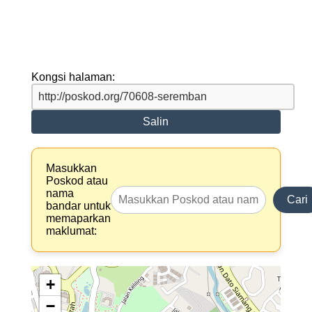
Kongsi halaman:
Salin
Masukkan
Poskod atau
nama
Cari
bandar untuk
memaparkan
maklumat:
+
−