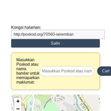
Kongsi halaman:
Salin
Masukkan
Poskod atau
nama
Cari
bandar untuk
memaparkan
maklumat:
+
−