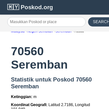
🇲🇾 Poskod.org
SEARC
Masukkan Poskod or place
Malaysia
Negeri Sembilan
Seremban
70560
70560
Seremban
Statistik untuk Poskod 70560
Seremban
Ketinggian:
m
Koordinat Geografi:
Latitud 2.7186, Longitud