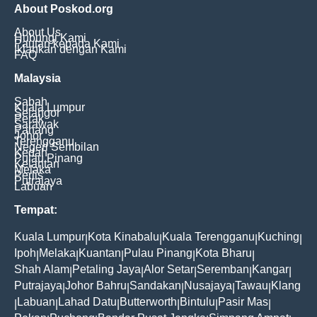
About Poskod.org
About Us
Hubungi Kami
Pautan kepada Kami
Iklankan dengan Kami
FAQ
Malaysia
Sabah
Kuala Lumpur
Selangor
Perak
Sarawak
Pahang
Johor
Terengganu
Negeri Sembilan
Kedah
Pulau Pinang
Kelantan
Melaka
Perlis
Putrajaya
Labuan
Tempat:
Kuala Lumpur
Kota Kinabalu
Kuala Terengganu
Kuching
|
|
|
|
Ipoh
Melaka
Kuantan
Pulau Pinang
Kota Bharu
|
|
|
|
|
Shah Alam
Petaling Jaya
Alor Setar
Seremban
Kangar
|
|
|
|
|
Putrajaya
Johor Bahru
Sandakan
Nusajaya
Tawau
Klang
|
|
|
|
|
Labuan
Lahad Datu
Butterworth
Bintulu
Pasir Mas
|
|
|
|
|
|