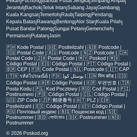
Pekan
Puchong
Bandar Pusat Jengka
Simpang Ampat
|
|
|
|
Jerantut
Bachok
Teluk Intan
Subang Jaya
Gambang
|
|
|
|
|
Kuala Kangsar
Temerloh
Raub
Taiping
Pendang
|
|
|
|
|
Kepala Batas
Rawang
Bentong
Alor Star
Kuala Pilah
|
|
|
|
|
Pusat Bandar Palong
Sungai Petani
Gemencheh
|
|
|
Permaisuri
Putatan
Jasin
|
|
🇵🇭
Kode Postal
| 🇩🇪
Postleitzahl
| 🇬🇧
Postcode
|
🇸🇬
Postal Code
| 🇦🇺
Postcode
| 🇳🇿
Postcode
| 🇨🇦
Postal Code
| 🇿🇦
Postal Code
| 🇲🇾
Poskod
| 🇲🇽
Código Postal
| 🇪🇸
Código Postal
| 🇵🇹
Código Postal
|
🇧🇷
CEP
| 🇫🇷
Code Postal
| 🇳🇱
Postcode
| 🇮🇹
CAP
| 🇹🇭
รหัสไปรษณีย์
| 🇵🇰
پوسٹل کوڈ
| 🇮🇳
पिन कोड
| 🇨🇴
Código Postal
| 🇦🇷
Código Postal
| 🇰🇷
우편번호
| 🇹🇷
Posta Kodu
| 🇵🇱
Kod Pocztowy
| 🇷🇴
Cod Poștal
| 🇫🇮
Postinumero
| 🇵🇪
Código Postal
| 🇨🇱
Código Postal
|
🇺🇸
ZIP Code
| 🇯🇵
郵便番号
| 🇦🇹
PLZ
| 🇨🇭
Postleitzahl
| 🇪🇨
Código Postal
| 🇺🇾
Código Postal
|
🇷🇺
Почтовый индекс
| 🇧🇬
Пощенски код
| 🇸🇪
Postnummer
| 🇧🇩
পোস্টকোড
| 🇩🇰
Postnummer
| 🇳🇴
Postnummer
© 2026 Poskod.org