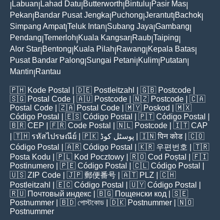
Labuan
Lahad Datu
Butterworth
Bintulu
Pasir Mas
|
|
|
|
|
|
Pekan
Bandar Pusat Jengka
Puchong
Jerantut
Bachok
|
|
|
|
|
Simpang Ampat
Teluk Intan
Subang Jaya
Gambang
|
|
|
|
Pendang
Temerloh
Kuala Kangsar
Raub
Taiping
|
|
|
|
|
Alor Star
Bentong
Kuala Pilah
Rawang
Kepala Batas
|
|
|
|
|
Pusat Bandar Palong
Sungai Petani
Kulim
Putatan
|
|
|
|
Mantin
Rantau
|
🇵🇭
Kode Postal
| 🇩🇪
Postleitzahl
| 🇬🇧
Postcode
|
🇸🇬
Postal Code
| 🇦🇺
Postcode
| 🇳🇿
Postcode
| 🇨🇦
Postal Code
| 🇿🇦
Postal Code
| 🇲🇾
Poskod
| 🇲🇽
Código Postal
| 🇪🇸
Código Postal
| 🇵🇹
Código Postal
|
🇧🇷
CEP
| 🇫🇷
Code Postal
| 🇳🇱
Postcode
| 🇮🇹
CAP
| 🇹🇭
รหัสไปรษณีย์
| 🇵🇰
پوسٹل کوڈ
| 🇮🇳
पिन कोड
| 🇨🇴
Código Postal
| 🇦🇷
Código Postal
| 🇰🇷
우편번호
| 🇹🇷
Posta Kodu
| 🇵🇱
Kod Pocztowy
| 🇷🇴
Cod Poștal
| 🇫🇮
Postinumero
| 🇵🇪
Código Postal
| 🇨🇱
Código Postal
|
🇺🇸
ZIP Code
| 🇯🇵
郵便番号
| 🇦🇹
PLZ
| 🇨🇭
Postleitzahl
| 🇪🇨
Código Postal
| 🇺🇾
Código Postal
|
🇷🇺
Почтовый индекс
| 🇧🇬
Пощенски код
| 🇸🇪
Postnummer
| 🇧🇩
পোস্টকোড
| 🇩🇰
Postnummer
| 🇳🇴
Postnummer