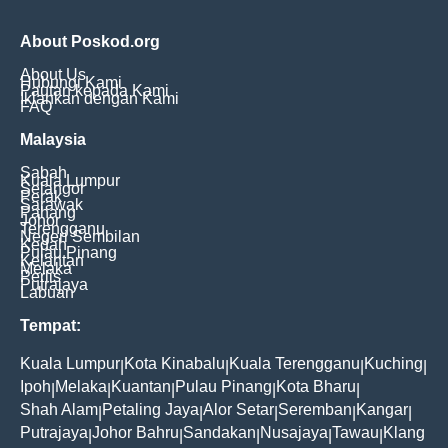
About Poskod.org
About Us
Hubungi Kami
Pautan kepada Kami
Iklankan dengan Kami
FAQ
Malaysia
Sabah
Kuala Lumpur
Selangor
Perak
Sarawak
Pahang
Johor
Terengganu
Negeri Sembilan
Kedah
Pulau Pinang
Kelantan
Melaka
Perlis
Putrajaya
Labuan
Tempat:
Kuala Lumpur
Kota Kinabalu
Kuala Terengganu
Kuching
|
|
|
|
Ipoh
Melaka
Kuantan
Pulau Pinang
Kota Bharu
|
|
|
|
|
Shah Alam
Petaling Jaya
Alor Setar
Seremban
Kangar
|
|
|
|
|
Putrajaya
Johor Bahru
Sandakan
Nusajaya
Tawau
Klang
|
|
|
|
|