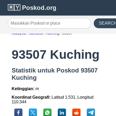
🇲🇾 Poskod.org
SEARC
Masukkan Poskod or place
Malaysia
Sarawak
Kuching
93507
93507 Kuching
Statistik untuk Poskod 93507
Kuching
Ketinggian:
m
Koordinat Geografi:
Latitud 1.531, Longitud
110.344