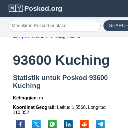
🇲🇾 Poskod.org
SEARC
Masukkan Poskod or place
Malaysia
Sarawak
Kuching
93600
93600 Kuching
Statistik untuk Poskod 93600
Kuching
Ketinggian:
m
Koordinat Geografi:
Latitud 1.5568, Longitud
110.352