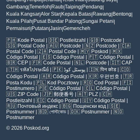
|
|
|
|
Gambang
Temerloh
Raub
Taiping
Pendang
|
|
|
|
|
Kuala Kangsar
Alor Star
Kepala Batas
Rawang
Bentong
|
|
|
|
|
Kuala Pilah
Pusat Bandar Palong
Sungai Petani
|
|
|
Permaisuri
Putatan
Jasin
Gemencheh
|
|
|
🇵🇭
Kode Postal
| 🇩🇪
Postleitzahl
| 🇬🇧
Postcode
|
🇸🇬
Postal Code
| 🇦🇺
Postcode
| 🇳🇿
Postcode
| 🇨🇦
Postal Code
| 🇿🇦
Postal Code
| 🇲🇾
Poskod
| 🇲🇽
Código Postal
| 🇪🇸
Código Postal
| 🇵🇹
Código Postal
|
🇧🇷
CEP
| 🇫🇷
Code Postal
| 🇳🇱
Postcode
| 🇮🇹
CAP
| 🇹🇭
รหัสไปรษณีย์
| 🇵🇰
پوسٹل کوڈ
| 🇮🇳
पिन कोड
| 🇨🇴
Código Postal
| 🇦🇷
Código Postal
| 🇰🇷
우편번호
| 🇹🇷
Posta Kodu
| 🇵🇱
Kod Pocztowy
| 🇷🇴
Cod Poștal
| 🇫🇮
Postinumero
| 🇵🇪
Código Postal
| 🇨🇱
Código Postal
|
🇺🇸
ZIP Code
| 🇯🇵
郵便番号
| 🇦🇹
PLZ
| 🇨🇭
Postleitzahl
| 🇪🇨
Código Postal
| 🇺🇾
Código Postal
|
🇷🇺
Почтовый индекс
| 🇧🇬
Пощенски код
| 🇸🇪
Postnummer
| 🇧🇩
পোস্টকোড
| 🇩🇰
Postnummer
| 🇳🇴
Postnummer
© 2026 Poskod.org