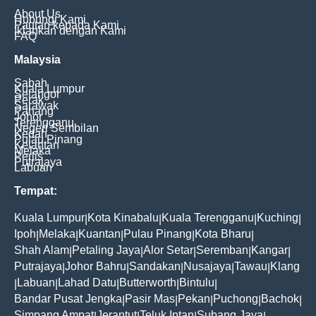
About Us
Hubungi Kami
Pautan kepada Kami
Iklankan dengan Kami
FAQ
Malaysia
Sabah
Kuala Lumpur
Selangor
Perak
Sarawak
Pahang
Johor
Terengganu
Negeri Sembilan
Kedah
Pulau Pinang
Kelantan
Melaka
Perlis
Putrajaya
Labuan
Tempat:
Kuala Lumpur
Kota Kinabalu
Kuala Terengganu
Kuching
|
|
|
|
Ipoh
Melaka
Kuantan
Pulau Pinang
Kota Bharu
|
|
|
|
|
Shah Alam
Petaling Jaya
Alor Setar
Seremban
Kangar
|
|
|
|
|
Putrajaya
Johor Bahru
Sandakan
Nusajaya
Tawau
Klang
|
|
|
|
|
Labuan
Lahad Datu
Butterworth
Bintulu
|
|
|
|
|
Bandar Pusat Jengka
Pasir Mas
Pekan
Puchong
Bachok
|
|
|
|
|
Simpang Ampat
Jerantut
Teluk Intan
Subang Jaya