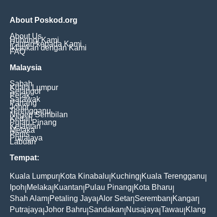
About Poskod.org
About Us
Hubungi Kami
Pautan kepada Kami
Iklankan dengan Kami
FAQ
Malaysia
Sabah
Kuala Lumpur
Selangor
Perak
Sarawak
Pahang
Johor
Terengganu
Negeri Sembilan
Kedah
Pulau Pinang
Kelantan
Melaka
Perlis
Putrajaya
Labuan
Tempat:
Kuala Lumpur
Kota Kinabalu
Kuching
Kuala Terengganu
|
|
|
|
Ipoh
Melaka
Kuantan
Pulau Pinang
Kota Bharu
|
|
|
|
|
Shah Alam
Petaling Jaya
Alor Setar
Seremban
Kangar
|
|
|
|
|
Putrajaya
Johor Bahru
Sandakan
Nusajaya
Tawau
Klang
|
|
|
|
|