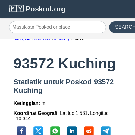
🇲🇾 Poskod.org
SEARC
Masukkan Poskod or place
Malaysia
Sarawak
Kuching
93572
93572 Kuching
Statistik untuk Poskod 93572
Kuching
Ketinggian:
m
Koordinat Geografi:
Latitud 1.531, Longitud
110.344