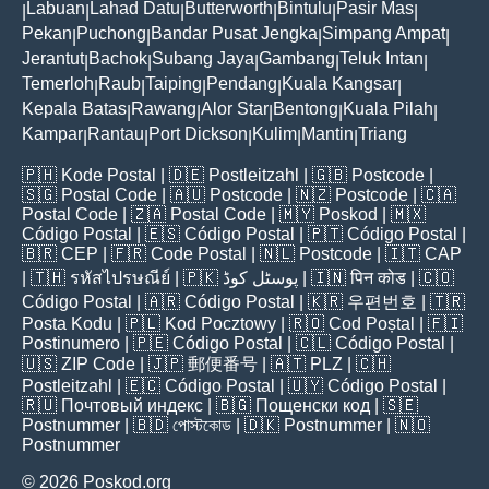
Labuan
Lahad Datu
Butterworth
Bintulu
Pasir Mas
|
|
|
|
|
|
Pekan
Puchong
Bandar Pusat Jengka
Simpang Ampat
|
|
|
|
Jerantut
Bachok
Subang Jaya
Gambang
Teluk Intan
|
|
|
|
|
Temerloh
Raub
Taiping
Pendang
Kuala Kangsar
|
|
|
|
|
Kepala Batas
Rawang
Alor Star
Bentong
Kuala Pilah
|
|
|
|
|
Kampar
Rantau
Port Dickson
Kulim
Mantin
Triang
|
|
|
|
|
🇵🇭
Kode Postal
| 🇩🇪
Postleitzahl
| 🇬🇧
Postcode
|
🇸🇬
Postal Code
| 🇦🇺
Postcode
| 🇳🇿
Postcode
| 🇨🇦
Postal Code
| 🇿🇦
Postal Code
| 🇲🇾
Poskod
| 🇲🇽
Código Postal
| 🇪🇸
Código Postal
| 🇵🇹
Código Postal
|
🇧🇷
CEP
| 🇫🇷
Code Postal
| 🇳🇱
Postcode
| 🇮🇹
CAP
| 🇹🇭
รหัสไปรษณีย์
| 🇵🇰
پوسٹل کوڈ
| 🇮🇳
पिन कोड
| 🇨🇴
Código Postal
| 🇦🇷
Código Postal
| 🇰🇷
우편번호
| 🇹🇷
Posta Kodu
| 🇵🇱
Kod Pocztowy
| 🇷🇴
Cod Poștal
| 🇫🇮
Postinumero
| 🇵🇪
Código Postal
| 🇨🇱
Código Postal
|
🇺🇸
ZIP Code
| 🇯🇵
郵便番号
| 🇦🇹
PLZ
| 🇨🇭
Postleitzahl
| 🇪🇨
Código Postal
| 🇺🇾
Código Postal
|
🇷🇺
Почтовый индекс
| 🇧🇬
Пощенски код
| 🇸🇪
Postnummer
| 🇧🇩
পোস্টকোড
| 🇩🇰
Postnummer
| 🇳🇴
Postnummer
© 2026 Poskod.org