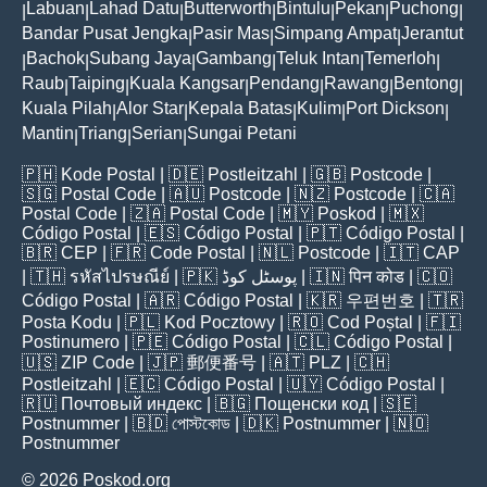
Labuan
Lahad Datu
Butterworth
Bintulu
Pekan
Puchong
|
|
|
|
|
|
|
Bandar Pusat Jengka
Pasir Mas
Simpang Ampat
Jerantut
|
|
|
Bachok
Subang Jaya
Gambang
Teluk Intan
Temerloh
|
|
|
|
|
|
Raub
Taiping
Kuala Kangsar
Pendang
Rawang
Bentong
|
|
|
|
|
|
Kuala Pilah
Alor Star
Kepala Batas
Kulim
Port Dickson
|
|
|
|
|
Mantin
Triang
Serian
Sungai Petani
|
|
|
🇵🇭
Kode Postal
| 🇩🇪
Postleitzahl
| 🇬🇧
Postcode
|
🇸🇬
Postal Code
| 🇦🇺
Postcode
| 🇳🇿
Postcode
| 🇨🇦
Postal Code
| 🇿🇦
Postal Code
| 🇲🇾
Poskod
| 🇲🇽
Código Postal
| 🇪🇸
Código Postal
| 🇵🇹
Código Postal
|
🇧🇷
CEP
| 🇫🇷
Code Postal
| 🇳🇱
Postcode
| 🇮🇹
CAP
| 🇹🇭
รหัสไปรษณีย์
| 🇵🇰
پوسٹل کوڈ
| 🇮🇳
पिन कोड
| 🇨🇴
Código Postal
| 🇦🇷
Código Postal
| 🇰🇷
우편번호
| 🇹🇷
Posta Kodu
| 🇵🇱
Kod Pocztowy
| 🇷🇴
Cod Poștal
| 🇫🇮
Postinumero
| 🇵🇪
Código Postal
| 🇨🇱
Código Postal
|
🇺🇸
ZIP Code
| 🇯🇵
郵便番号
| 🇦🇹
PLZ
| 🇨🇭
Postleitzahl
| 🇪🇨
Código Postal
| 🇺🇾
Código Postal
|
🇷🇺
Почтовый индекс
| 🇧🇬
Пощенски код
| 🇸🇪
Postnummer
| 🇧🇩
পোস্টকোড
| 🇩🇰
Postnummer
| 🇳🇴
Postnummer
© 2026 Poskod.org