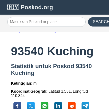
🇲🇾 Poskod.org
SEARC
Masukkan Poskod or place
Malaysia
Sarawak
Kuching
93540
93540 Kuching
Statistik untuk Poskod 93540
Kuching
Ketinggian:
m
Koordinat Geografi:
Latitud 1.531, Longitud
110.344