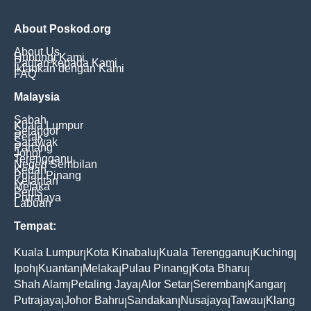
About Poskod.org
About Us
Hubungi Kami
Pautan kepada Kami
Iklankan dengan Kami
FAQ
Malaysia
Sabah
Kuala Lumpur
Selangor
Perak
Sarawak
Pahang
Johor
Terengganu
Negeri Sembilan
Kedah
Pulau Pinang
Kelantan
Melaka
Perlis
Putrajaya
Labuan
Tempat:
Kuala Lumpur
Kota Kinabalu
Kuala Terengganu
Kuching
|
|
|
|
Ipoh
Kuantan
Melaka
Pulau Pinang
Kota Bharu
|
|
|
|
|
Shah Alam
Petaling Jaya
Alor Setar
Seremban
Kangar
|
|
|
|
|
Putrajaya
Johor Bahru
Sandakan
Nusajaya
Tawau
Klang
|
|
|
|
|