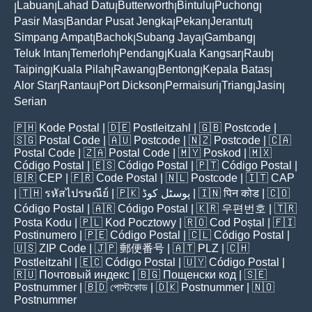
Labuan
Lahad Datu
Butterworth
Bintulu
Puchong
|
|
|
|
|
|
Pasir Mas
Bandar Pusat Jengka
Pekan
Jerantut
|
|
|
|
Simpang Ampat
Bachok
Subang Jaya
Gambang
|
|
|
|
Teluk Intan
Temerloh
Pendang
Kuala Kangsar
Raub
|
|
|
|
|
Taiping
Kuala Pilah
Rawang
Bentong
Kepala Batas
|
|
|
|
|
Alor Star
Rantau
Port Dickson
Permaisuri
Triang
Jasin
|
|
|
|
|
|
Serian
🇵🇭
Kode Postal
| 🇩🇪
Postleitzahl
| 🇬🇧
Postcode
|
🇸🇬
Postal Code
| 🇦🇺
Postcode
| 🇳🇿
Postcode
| 🇨🇦
Postal Code
| 🇿🇦
Postal Code
| 🇲🇾
Poskod
| 🇲🇽
Código Postal
| 🇪🇸
Código Postal
| 🇵🇹
Código Postal
|
🇧🇷
CEP
| 🇫🇷
Code Postal
| 🇳🇱
Postcode
| 🇮🇹
CAP
| 🇹🇭
รหัสไปรษณีย์
| 🇵🇰
پوسٹل کوڈ
| 🇮🇳
पिन कोड
| 🇨🇴
Código Postal
| 🇦🇷
Código Postal
| 🇰🇷
우편번호
| 🇹🇷
Posta Kodu
| 🇵🇱
Kod Pocztowy
| 🇷🇴
Cod Poștal
| 🇫🇮
Postinumero
| 🇵🇪
Código Postal
| 🇨🇱
Código Postal
|
🇺🇸
ZIP Code
| 🇯🇵
郵便番号
| 🇦🇹
PLZ
| 🇨🇭
Postleitzahl
| 🇪🇨
Código Postal
| 🇺🇾
Código Postal
|
🇷🇺
Почтовый индекс
| 🇧🇬
Пощенски код
| 🇸🇪
Postnummer
| 🇧🇩
পোস্টকোড
| 🇩🇰
Postnummer
| 🇳🇴
Postnummer