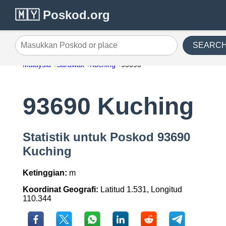
🇲🇾 Poskod.org
SEARC
Masukkan Poskod or place
Malaysia
Sarawak
Kuching
93690
93690 Kuching
Statistik untuk Poskod 93690
Kuching
Ketinggian:
m
Koordinat Geografi:
Latitud 1.531, Longitud
110.344