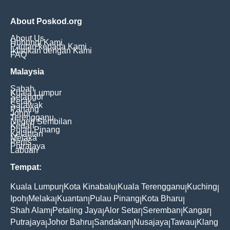
About Poskod.org
About Us
Hubungi Kami
Pautan kepada Kami
Iklankan dengan Kami
FAQ
Malaysia
Sabah
Kuala Lumpur
Selangor
Perak
Sarawak
Pahang
Johor
Terengganu
Negeri Sembilan
Kedah
Pulau Pinang
Kelantan
Melaka
Perlis
Putrajaya
Labuan
Tempat:
Kuala Lumpur
Kota Kinabalu
Kuala Terengganu
Kuching
|
|
|
|
Ipoh
Melaka
Kuantan
Pulau Pinang
Kota Bharu
|
|
|
|
|
Shah Alam
Petaling Jaya
Alor Setar
Seremban
Kangar
|
|
|
|
|
Putrajaya
Johor Bahru
Sandakan
Nusajaya
Tawau
Klang
|
|
|
|
|